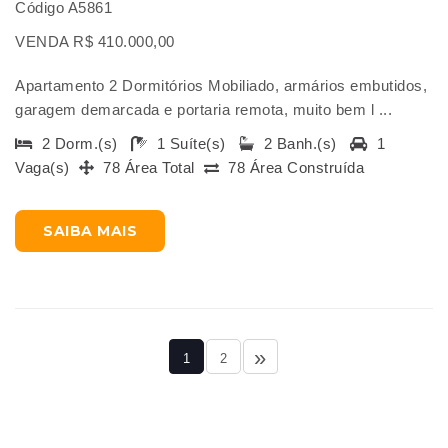
Código A5861
VENDA R$ 410.000,00
Apartamento 2 Dormitórios Mobiliado, armários embutidos,
garagem demarcada e portaria remota, muito bem l ...
2 Dorm.(s)
1 Suíte(s)
2 Banh.(s)
1
Vaga(s)
78 Área Total
78 Área Construída
SAIBA MAIS
»
1
2