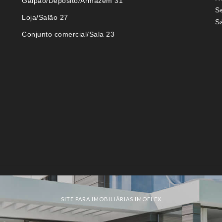
Galpão/Deposito/Armazém 31
S
Loja/Salão 27
S
Conjunto comercial/Sala 23
SITE PARA IMOBILIÁRIAS IMOFLEX