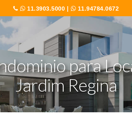
11.3903.5000
|
11.94784.0672
ndominio para Loc
Jardim Regina