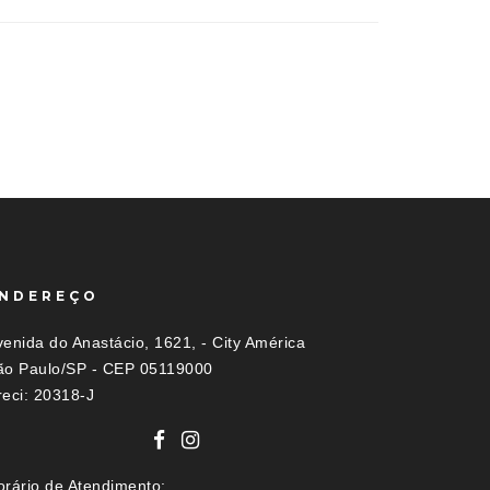
NDEREÇO
enida do Anastácio, 1621, - City América
ão Paulo/SP - CEP 05119000
reci: 20318-J
orário de Atendimento: