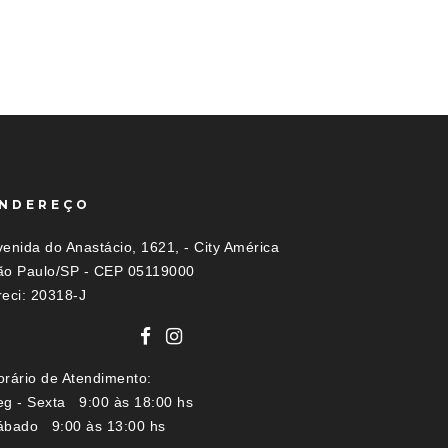
NDEREÇO
enida do Anastácio, 1621, - City América
ão Paulo/SP - CEP 05119000
reci: 20318-J
orário de Atendimento:
eg - Sexta 9:00 às 18:00 hs
ábado 9:00 às 13:00 hs