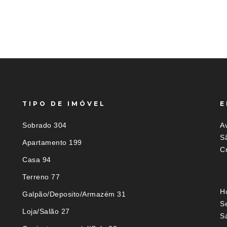
TIPO DE IMÓVEL
E
Sobrado 304
Av
S
Apartamento 199
C
Casa 94
Terreno 77
H
Galpão/Deposito/Armazém 31
S
Loja/Salão 27
S