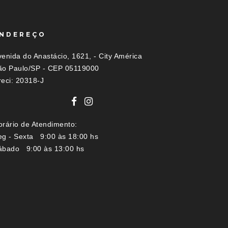
NDEREÇO
enida do Anastácio, 1621, - City América
ão Paulo/SP - CEP 05119000
reci: 20318-J
orário de Atendimento:
eg - Sexta 9:00 às 18:00 hs
ábado 9:00 às 13:00 hs