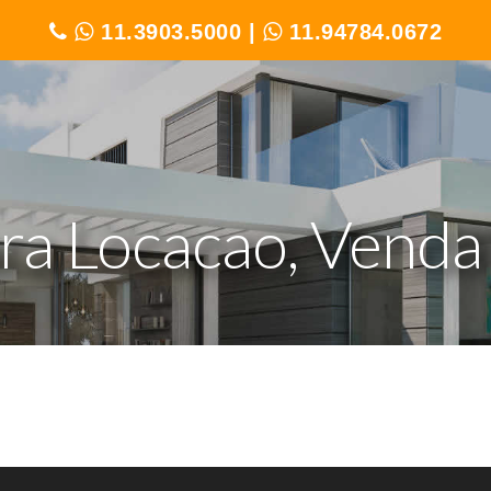
11.3903.5000
|
11.94784.0672
a Locacao, Venda 