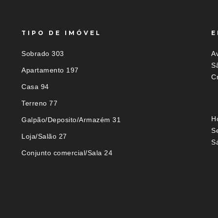
TIPO DE IMÓVEL
E
Sobrado 303
Av
S
Apartamento 197
C
Casa 94
Terreno 77
H
Galpão/Deposito/Armazém 31
S
Loja/Salão 27
S
Conjunto comercial/Sala 24